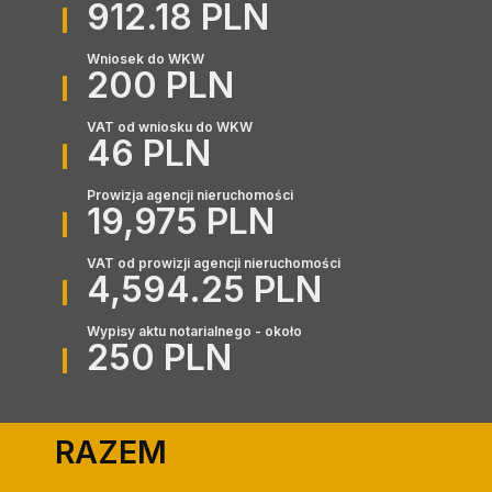
912.18 PLN
Wniosek do WKW
200 PLN
VAT od wniosku do WKW
46 PLN
Prowizja agencji nieruchomości
19,975 PLN
VAT od prowizji agencji nieruchomości
4,594.25 PLN
Wypisy aktu notarialnego - około
250 PLN
RAZEM