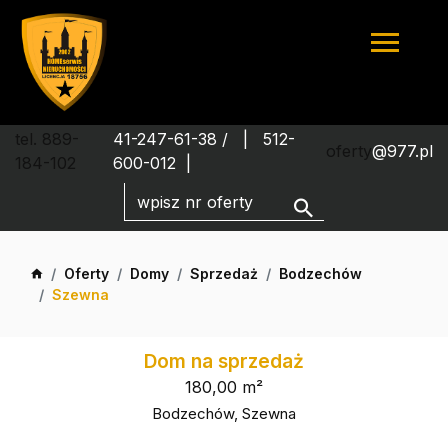
tel. 889-
41-247-61-38 /
512-
oferty
@977.pl
184-102
600-012
Oferty
Domy
Sprzedaż
Bodzechów
Szewna
Dom na sprzedaż
180,00 m²
Bodzechów, Szewna