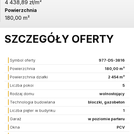
4 438,89 zł/m²
Powierzchnia
180,00 m²
SZCZEGÓŁY OFERTY
Symbol oferty
977-DS-3816
Powierzchnia
180,00 m²
Powierzchnia działki
2 454 m²
Liczba pokoi
5
Rodzaj domu
wolnostojący
Technologia budowlana
bloczki, gazobeton
Liczba pięter w budynku
1
Garaż
w poziomie parteru
Okna
PCV