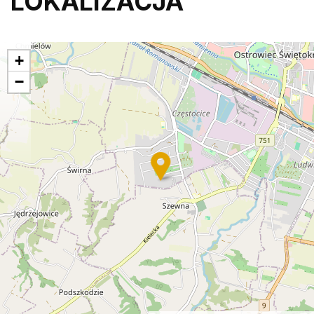
LOKALIZACJA
+
−