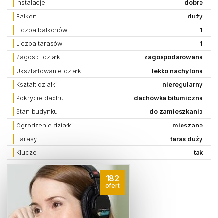
Instalacje
dobre
Balkon
duży
Liczba balkonów
1
Liczba tarasów
1
Zagosp. działki
zagospodarowana
Ukształtowanie działki
lekko nachylona
Kształt działki
nieregularny
Pokrycie dachu
dachówka bitumiczna
Stan budynku
do zamieszkania
Ogrodzenie działki
mieszane
Tarasy
taras duży
Klucze
tak
182
ofert