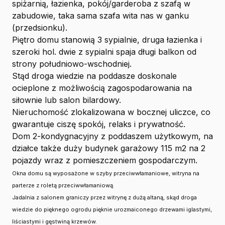
spiżarnią, łazienka, pokój/garderoba z szafą w
zabudowie, taka sama szafa wita nas w ganku
(przedsionku).
Piętro domu stanowią 3 sypialnie, druga łazienka i
szeroki hol. dwie z sypialni spaja długi balkon od
strony południowo-wschodniej.
Stąd droga wiedzie na poddasze doskonale
ocieplone z możliwością zagospodarowania na
siłownie lub salon bilardowy.
Nieruchomość zlokalizowana w bocznej uliczce, co
gwarantuje ciszę spokój, relaks i prywatność.
Dom 2-kondygnacyjny z poddaszem użytkowym, na
działce także duży budynek garażowy 115 m2 na 2
pojazdy wraz z pomieszczeniem gospodarczym.
Okna domu są wyposażone w szyby przeciwwłamaniowe, witryna na
parterze z roletą przeciwwłamaniową.
Jadalnia z salonem graniczy przez witrynę z dużą altaną, skąd droga
wiedzie do pięknego ogrodu pięknie urozmaiconego drzewami iglastymi,
liściastymi i gęstwiną krzewów.