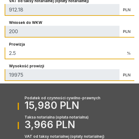
VAT od taksy notarialnej (opłaty notarialnej)
PLN
Wniosek do WKW
PLN
Prowizja
%
Wysokość prowizji
PLN
Podatek od czynności cywilno-prawnych
15,980 PLN
Taksa notarialna (opłata notarialna)
3,966 PLN
VAT od taksy notarialnej (opłaty notarialnej)