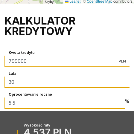
Leaflet
|
©
OpenStreetMap
contributors
KALKULATOR
KREDYTOWY
Kwota kredytu
PLN
Lata
Oprocentowanie roczne
%
Wysokość raty
4,537 PLN