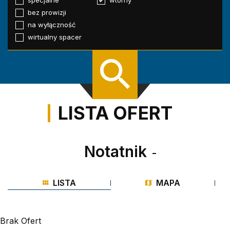
specjalne
wtórny
bez prowizji
na wyłączność
wirtualny spacer
LISTA OFERT
Notatnik
-
LISTA
MAPA
Brak Ofert