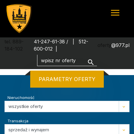
tel. 889-
41-247-61-38 /
512-
oferty
@977.pl
184-102
600-012
PARAMETRY OFERTY
Nieruchomość
Transakcja