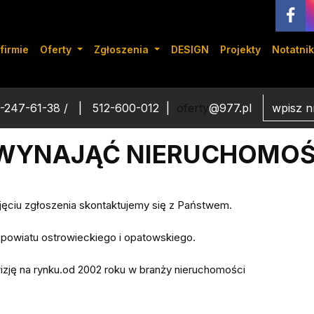
firmie
Oferty
Zgłoszenia
DESIGN
Projekty
Notatnik
-247-61-38 /
512-600-012
oferty
@977.pl
/WYNAJĄĆ NIERUCHOMO
jęciu zgłoszenia skontaktujemy się z Państwem.
powiatu ostrowieckiego i opatowskiego.
izję na rynku.od 2002 roku w branży nieruchomości