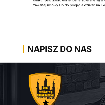
danych jest dobrowolne. Dane zbierane są w 
zawartej umowy lub do podjęcia działań na 
NAPISZ DO NAS