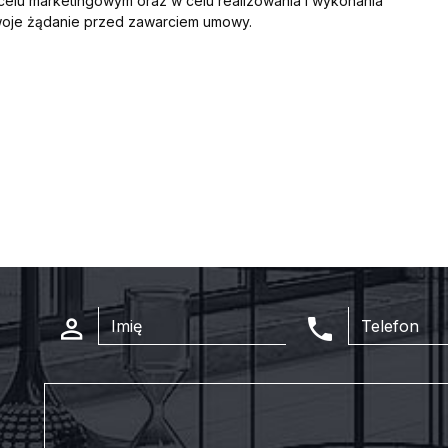
celu marketingowym oraz w celu realizowania i wykonania
Twoje żądanie przed zawarciem umowy.