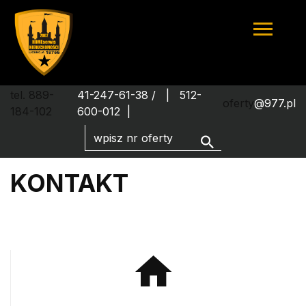
tel. 889-
41-247-61-38 /
512-
oferty
@977.pl
184-102
600-012
KONTAKT