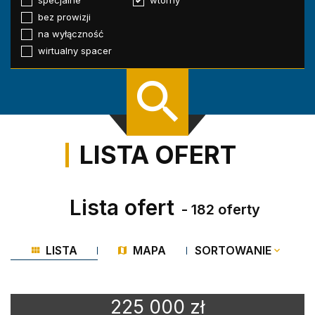
specjalne
wtórny
bez prowizji
na wyłączność
wirtualny spacer
LISTA OFERT
Lista ofert
- 182 oferty
LISTA
MAPA
SORTOWANIE
225 000 zł