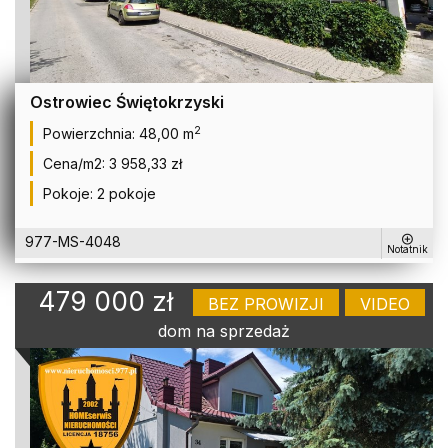
Ostrowiec Świętokrzyski
2
Powierzchnia:
48,00 m
Cena/m2:
3 958,33 zł
Pokoje:
2 pokoje
977-MS-4048
Notatnik
479 000 zł
BEZ PROWIZJI
VIDEO
dom na sprzedaż