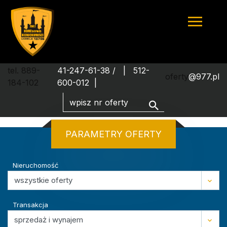
tel. 889-
41-247-61-38 /
512-
oferty
@977.pl
184-102
600-012
PARAMETRY OFERTY
Nieruchomość
Transakcja