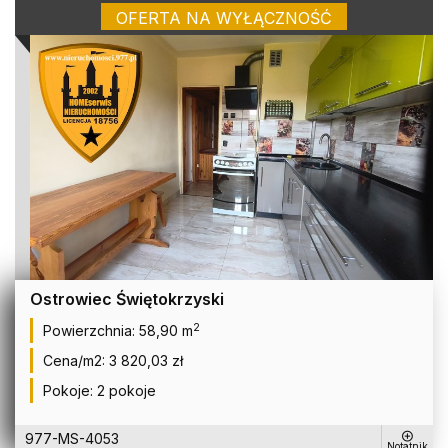
OFERTA NA WYŁĄCZNOŚĆ
mieszkanie na sprzedaż
Ostrowiec Świętokrzyski
2
Powierzchnia:
58,90 m
Cena/m2:
3 820,03 zł
Pokoje:
2 pokoje
977-MS-4053
Notatnik