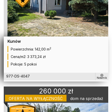
Kunów
2
Powierzchnia:
142,00 m
Cena/m2:
3 373,24 zł
Pokoje:
5 pokoi
977-DS-4047
Notatnik
260 000 zł
OFERTA NA WYŁĄCZNOŚĆ
dom na sprzedaż