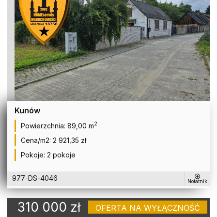
Kunów
2
Powierzchnia:
89,00 m
Cena/m2:
2 921,35 zł
Pokoje:
2 pokoje
977-DS-4046
Notatnik
310 000 zł
OFERTA NA WYŁĄCZNOŚĆ