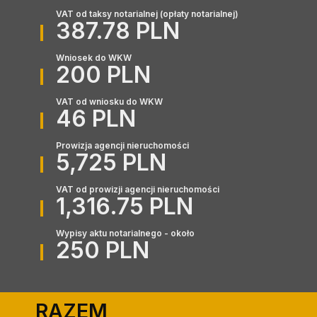
VAT od taksy notarialnej (opłaty notarialnej)
387.78 PLN
Wniosek do WKW
200 PLN
VAT od wniosku do WKW
46 PLN
Prowizja agencji nieruchomości
5,725 PLN
VAT od prowizji agencji nieruchomości
1,316.75 PLN
Wypisy aktu notarialnego - około
250 PLN
RAZEM