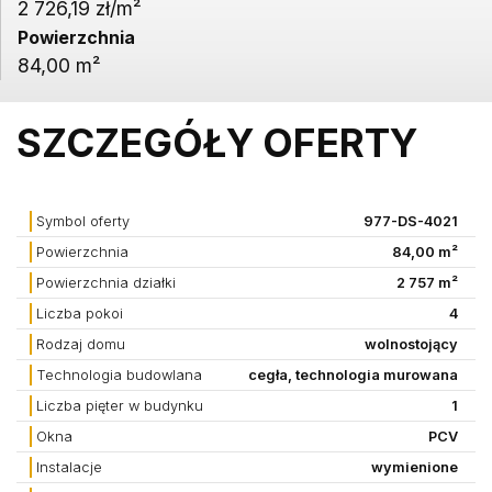
2 726,19 zł/m²
Powierzchnia
84,00 m²
SZCZEGÓŁY OFERTY
Symbol oferty
977-DS-4021
Powierzchnia
84,00 m²
Powierzchnia działki
2 757 m²
Liczba pokoi
4
Rodzaj domu
wolnostojący
Technologia budowlana
cegła, technologia murowana
Liczba pięter w budynku
1
Okna
PCV
Instalacje
wymienione