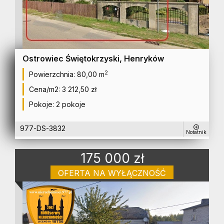
Ostrowiec Świętokrzyski, Henryków
2
Powierzchnia:
80,00 m
Cena/m2:
3 212,50 zł
Pokoje:
2 pokoje
977-DS-3832
Notatnik
175 000 zł
OFERTA NA WYŁĄCZNOŚĆ
dom na sprzedaż