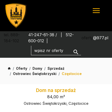
tel. 889-
41-247-61-38 /
512-
oferty
@977.pl
184-102
600-012
Oferty
Domy
Sprzedaż
Ostrowiec Świętokrzyski
Częstocice
Dom na sprzedaż
84,00 m²
Ostrowiec Świętokrzyski, Częstocice