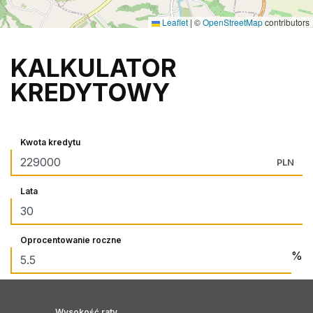
Leaflet
|
©
OpenStreetMap
contributors
KALKULATOR
KREDYTOWY
Kwota kredytu
PLN
Lata
Oprocentowanie roczne
%
Wysokość raty