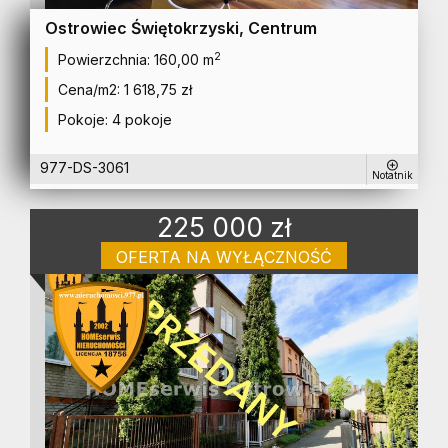
Ostrowiec Świętokrzyski, Centrum
2
Powierzchnia:
160,00 m
Cena/m2:
1 618,75 zł
Pokoje:
4 pokoje
977-DS-3061
Notatnik
225 000 zł
OFERTA NA WYŁĄCZNOŚĆ
dom na sprzedaż