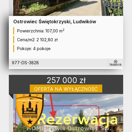
Ostrowiec Świętokrzyski, Ludwików
2
Powierzchnia:
107,00 m
Cena/m2:
2 102,80 zł
Pokoje:
4 pokoje
977-DS-3828
Notatnik
257 000 zł
OFERTA NA WYŁĄCZNOŚĆ
dom na sprzedaż