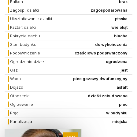
Balkon
brak
Zagosp. działki
zagospodarowana
Ukształtowanie działki
płaska
Kształt działki
wielokąt
Pokrycie dachu
blacha
Stan budynku
do wykończenia
Podpiwniczenie
częściowo podpiwniczony
Ogrodzenie działki
ogrodzona
Gaz
jest
Woda
piec gazowy dwufunkcyjny
Dojazd
asfalt
Otoczenie
działki zabudowane
Ogrzewanie
piec
Prąd
w budynku
Kanalizacja
miejska