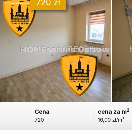
720 zł
2
Cena
cena za m
720
16,00 zł/m²