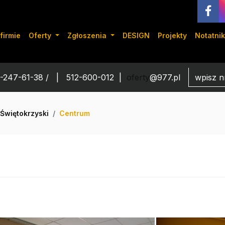
firmie
Oferty
Zgłoszenia
DESIGN
Projekty
Notatnik
-247-61-38 /
512-600-012
oferty
@977.pl
Świętokrzyski
Centrum