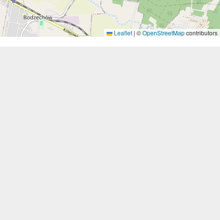
Leaflet
|
©
OpenStreetMap
contributors