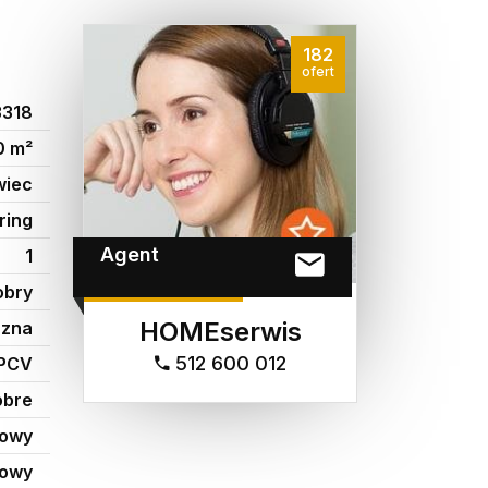
182
ofert
3318
0 m²
wiec
ring
Agent
1
obry
HOMEserwis
czna
512 600 012
PCV
obre
mowy
gowy