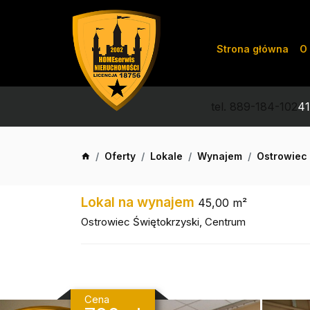
Strona główna
O 
tel. 889-184-102
41
Oferty
Lokale
Wynajem
Ostrowiec 
Lokal na wynajem
45,00 m²
Ostrowiec Świętokrzyski, Centrum
Cena