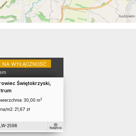
A NA WYŁĄCZNOŚĆ
jem
rowiec Świętokrzyski,
trum
2
wierzchnia:
30,00 m
na/m2:
21,67 zł
LW-2598
Notatnik