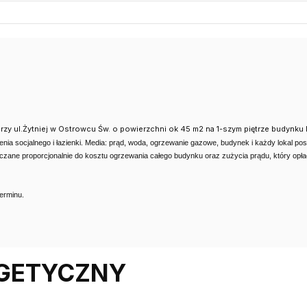
rzy ul.Żytniej w Ostrowcu Św. o powierzchni ok 45 m2 na 1-szym piętrze budy
enia socjalnego i łazienki. Media: prąd, woda, ogrzewanie gazowe, budynek i każdy lokal p
liczane proporcjonalnie do kosztu ogrzewania całego budynku oraz zużycia prądu, który op
erminu.
RGETYCZNY