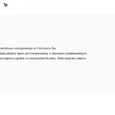
1p
nku handlowo-usługowego w Ostrowcu Św.
osiada odrębny alarm, jest monitorowany, z internetem światłowodowym.
łaca najemca zgodnie ze wskazaniami licznika. Obok budynku miejsca