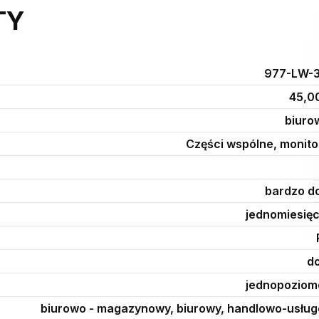
TY
977-LW-
45,0
biuro
Części wspólne, monito
bardzo d
jednomiesię
d
jednopozio
biurowo - magazynowy, biurowy, handlowo-usłu