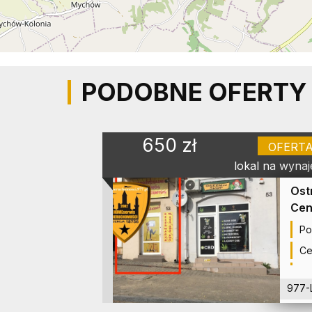
PODOBNE OFERTY
650 zł
OFERT
lokal na wyna
Ost
Cen
Po
Ce
977-