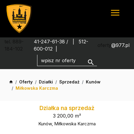
tel. 889-
41-247-61-38 /
512-
oferty
@977.pl
184-102
600-012
Oferty
Działki
Sprzedaż
Kunów
Miłkowska Karczma
Działka na sprzedaż
3 200,00 m²
Kunów, Miłkowska Karczma