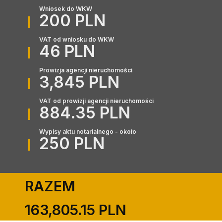
Wniosek do WKW
200 PLN
VAT od wniosku do WKW
46 PLN
Prowizja agencji nieruchomości
3,845 PLN
VAT od prowizji agencji nieruchomości
884.35 PLN
Wypisy aktu notarialnego - około
250 PLN
RAZEM
163,805.15 PLN