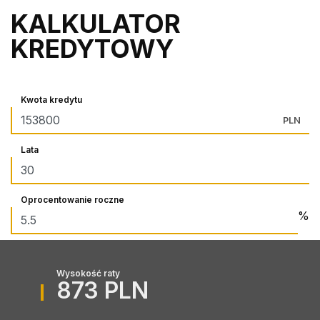
KALKULATOR
KREDYTOWY
Kwota kredytu
PLN
Lata
Oprocentowanie roczne
%
Wysokość raty
873 PLN