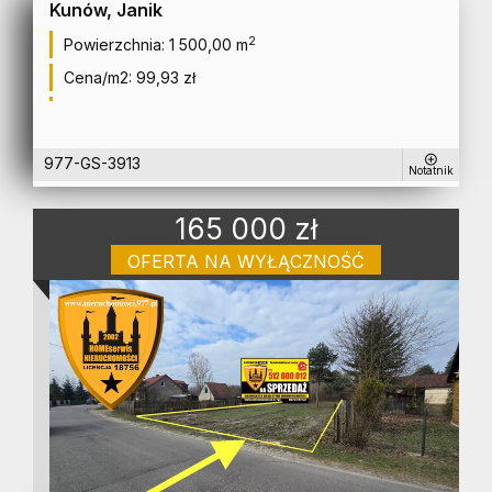
Kunów, Janik
2
Powierzchnia:
1 500,00 m
Cena/m2:
99,93 zł
977-GS-3913
Notatnik
165 000 zł
OFERTA NA WYŁĄCZNOŚĆ
działka na sprzedaż