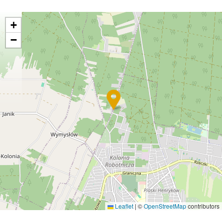
+
−
Leaflet
|
©
OpenStreetMap
contributors