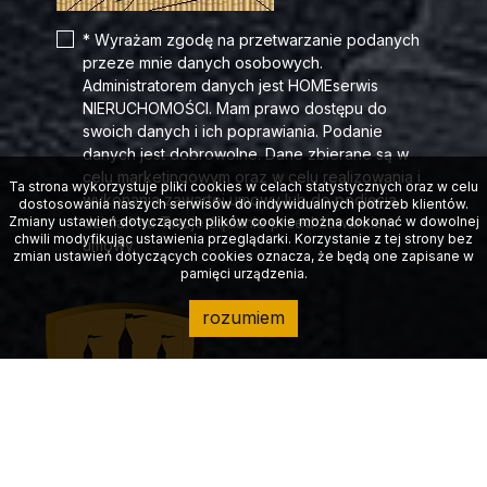
* Wyrażam zgodę na przetwarzanie podanych
przeze mnie danych osobowych.
Administratorem danych jest HOMEserwis
NIERUCHOMOŚCI. Mam prawo dostępu do
swoich danych i ich poprawiania. Podanie
danych jest dobrowolne. Dane zbierane są w
celu marketingowym oraz w celu realizowania i
Ta strona wykorzystuje pliki cookies w celach statystycznych oraz w celu
wykonania zawartej umowy lub do podjęcia
dostosowania naszych serwisów do indywidualnych potrzeb klientów.
Zmiany ustawień dotyczących plików cookie można dokonać w dowolnej
działań na Twoje żądanie przed zawarciem
chwili modyfikując ustawienia przeglądarki. Korzystanie z tej strony bez
umowy.
zmian ustawień dotyczących cookies oznacza, że będą one zapisane w
pamięci urządzenia.
rozumiem