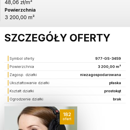
48,06 zł/m²
Powierzchnia
3 200,00 m²
SZCZEGÓŁY OFERTY
Symbol oferty
977-GS-3459
Powierzchnia
3 200,00 m²
Zagosp. działki
niezagospodarowana
Ukształtowanie działki
płaska
Kształt działki
prostokąt
Ogrodzenie działki
brak
182
ofert