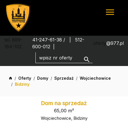
tel. 889-
41-247-61-38 /
512-
oferty
@977.pl
184-102
600-012
Oferty
Domy
Sprzedaż
Wojciechowice
Bidziny
Dom na sprzedaż
65,00 m²
Wojciechowice, Bidziny