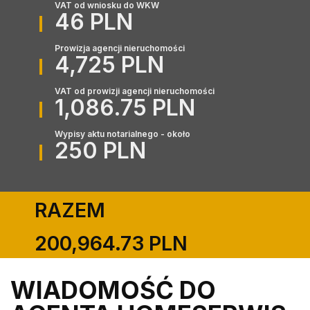
VAT od wniosku do WKW
46 PLN
Prowizja agencji nieruchomości
4,725 PLN
VAT od prowizji agencji nieruchomości
1,086.75 PLN
Wypisy aktu notarialnego - około
250 PLN
RAZEM
200,964.73 PLN
WIADOMOŚĆ DO