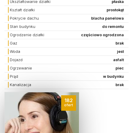
Ukształtowanie działki
płaska
Kształt działki
prostokąt
Pokrycie dachu
blacha panelowa
Stan budynku
do remontu
Ogrodzenie działki
częściowo ogrodzona
Gaz
brak
Woda
jest
Dojazd
asfalt
Ogrzewanie
piec
Prąd
w budynku
Kanalizacja
brak
182
ofert