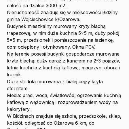
całość na działce 3000 m2 .
Nieruchomość znajduje się w miejscowości Bidziny
gmina Wojciechowice k/Ożarowa.
Budynek mieszkalny murowany kryty blachą
trapezową, w nim duża kuchnia 5x5 m, duży pokój
5x5 m, przedsionek i pomieszczenie na łazienkę,
dom ocieplony i otynkowany. Okna PCV.
Na terenie posesji budynki gospodarcze murowane
kryte blachą: duży garaż z kanałem na 2-3 pojazdy,
letnia kuchnia z kuchnią kaflową, magazyn, obora i
kurnik.
Duża stodoła murowana z białej cegły kryta
eternitem.
Media: prąd, woda, światłowód, ogrzewanie kuchnią
kaflową z wężownicą i rozprowadzeniem wody na
kaloryfery.
W Bidzinach znajduje się szkoła, przedszkole, sklep,
kościół. odległość do Ożarowa 6 km, do