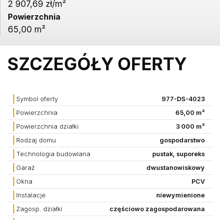
2 907,69 zł/m²
Powierzchnia
65,00 m²
SZCZEGÓŁY OFERTY
Symbol oferty
977-DS-4023
Powierzchnia
65,00 m²
Powierzchnia działki
3 000 m²
Rodzaj domu
gospodarstwo
Technologia budowlana
pustak, suporeks
Garaż
dwustanowiskowy
Okna
PCV
Instalacje
niewymienione
Zagosp. działki
częściowo zagospodarowana