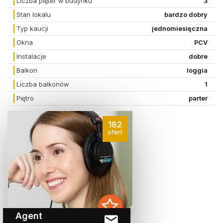
Liczba pięter w budynku
3
Stan lokalu
bardzo dobry
Typ kaucji
jednomiesięczna
Okna
PCV
Instalacje
dobre
Balkon
loggia
Liczba balkonów
1
Piętro
parter
182
ofert
Agent