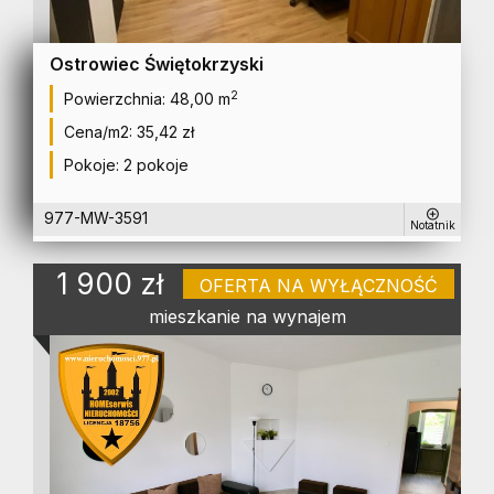
Ostrowiec Świętokrzyski
2
Powierzchnia:
48,00 m
Cena/m2:
35,42 zł
Pokoje:
2 pokoje
977-MW-3591
Notatnik
1 900 zł
OFERTA NA WYŁĄCZNOŚĆ
mieszkanie na wynajem