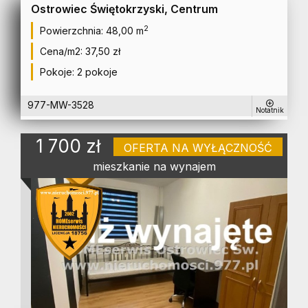
Ostrowiec Świętokrzyski, Centrum
2
Powierzchnia:
48,00 m
Cena/m2:
37,50 zł
Pokoje:
2 pokoje
977-MW-3528
Notatnik
1 700 zł
OFERTA NA WYŁĄCZNOŚĆ
mieszkanie na wynajem