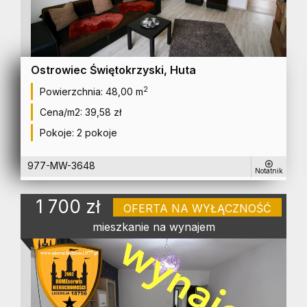
Ostrowiec Świętokrzyski, Huta
2
Powierzchnia:
48,00 m
Cena/m2:
39,58 zł
Pokoje:
2 pokoje
977-MW-3648
Notatnik
1 700 zł
OFERTA NA WYŁĄCZNOŚĆ
mieszkanie na wynajem