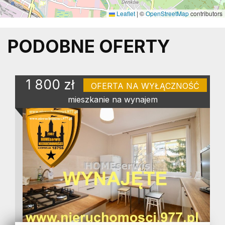
Leaflet
|
©
OpenStreetMap
contributors
PODOBNE OFERTY
1 800 zł
OFERTA NA WYŁĄCZNOŚĆ
mieszkanie na wynajem