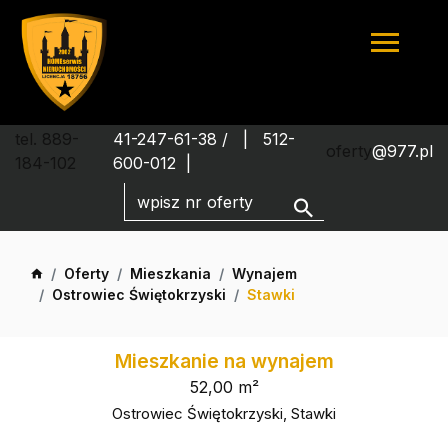
tel. 889-
41-247-61-38 /
512-
oferty
@977.pl
184-102
600-012
Oferty
Mieszkania
Wynajem
Ostrowiec Świętokrzyski
Stawki
Mieszkanie na wynajem
52,00 m²
Ostrowiec Świętokrzyski, Stawki