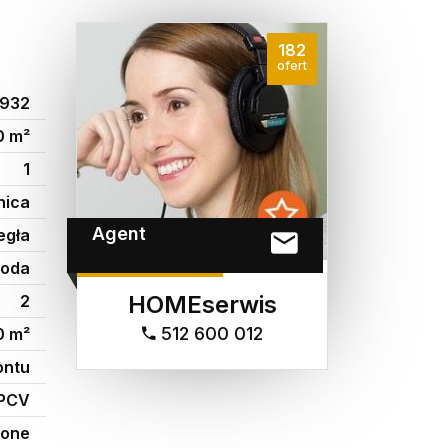
182
ofert
932
0 m²
1
nica
Agent
egła
woda
HOMEserwis
2
512 600 012
0 m²
ontu
PCV
ione