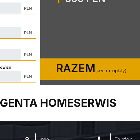
PLN
PLN
PLN
RAZEM
owizji
(cena + opłaty)
PLN
GENTA HOMESERWIS