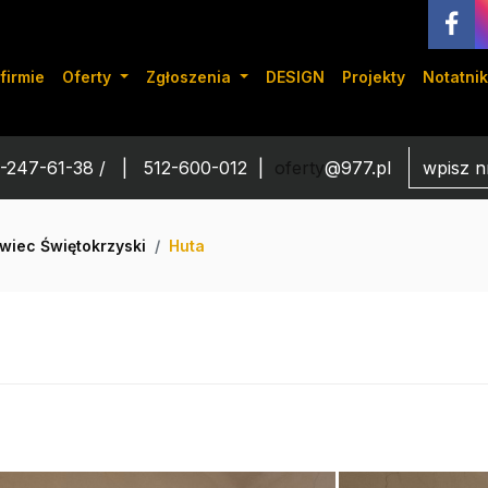
firmie
Oferty
Zgłoszenia
DESIGN
Projekty
Notatnik
-247-61-38 /
512-600-012
oferty
@977.pl
wiec Świętokrzyski
Huta