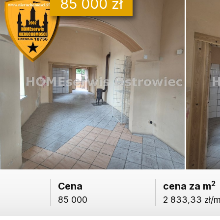
85 000 zł
2
Cena
cena za m
85 000
2 833,33 zł/