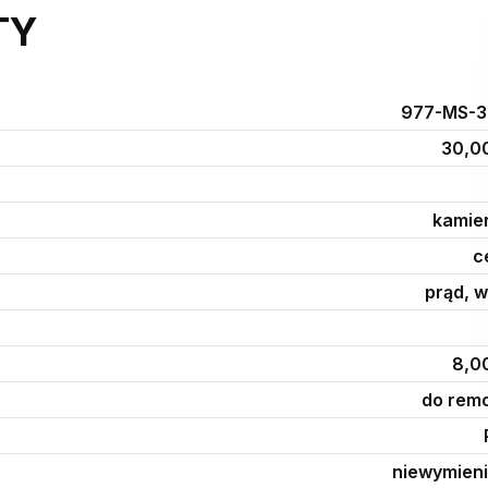
TY
977-MS-3
30,0
kamie
c
prąd, 
8,0
do rem
niewymien