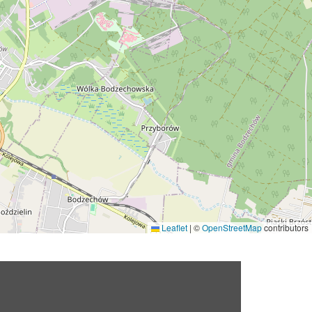
Leaflet
|
©
OpenStreetMap
contributors