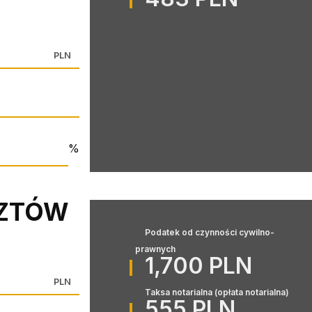
PLN
%
SZTÓW
Podatek od czynności cywilno-
prawnych
1,700 PLN
PLN
Taksa notarialna (opłata notarialna)
555 PLN