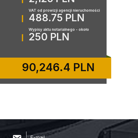
VAT od prowizji agencji nieruchomości
488.75 PLN
Wypisy aktu notarialnego - około
250 PLN
90,246.4 PLN