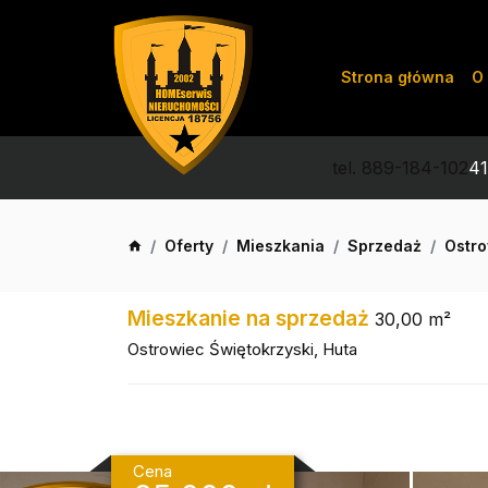
Strona główna
O 
tel. 889-184-102
41
Oferty
Mieszkania
Sprzedaż
Ostro
Mieszkanie na sprzedaż
30,00 m²
Ostrowiec Świętokrzyski, Huta
Cena