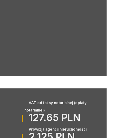
VAT od taksy notarialnej (opłaty
notarialnej)
127.65 PLN
Prowizja agencji nieruchomości
2,125 PLN