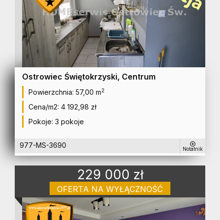
Ostrowiec Świętokrzyski, Centrum
2
Powierzchnia:
57,00 m
Cena/m2:
4 192,98 zł
Pokoje:
3 pokoje
977-MS-3690
Notatnik
229 000 zł
OFERTA NA WYŁĄCZNOŚĆ
mieszkanie na sprzedaż