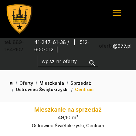
tel. 889-
41-247-61-38 /
512-
oferty
@977.pl
184-102
600-012
Oferty
Mieszkania
Sprzedaż
Ostrowiec Świętokrzyski
Centrum
Mieszkanie na sprzedaż
49,10 m²
Ostrowiec Świętokrzyski, Centrum