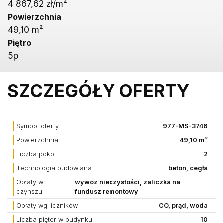
4 867,62 zł/m²
Powierzchnia
49,10 m²
Piętro
5p
SZCZEGÓŁY OFERTY
Symbol oferty
977-MS-3746
Powierzchnia
49,10 m²
Liczba pokoi
2
Technologia budowlana
beton, cegła
Opłaty w
wywóz nieczystości, zaliczka na
czynszu
fundusz remontowy
Opłaty wg liczników
CO, prąd, woda
Liczba pięter w budynku
10