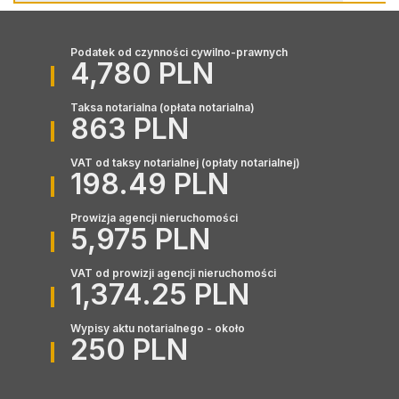
Podatek od czynności cywilno-prawnych
4,780 PLN
Taksa notarialna (opłata notarialna)
863 PLN
VAT od taksy notarialnej (opłaty notarialnej)
198.49 PLN
Prowizja agencji nieruchomości
5,975 PLN
VAT od prowizji agencji nieruchomości
1,374.25 PLN
Wypisy aktu notarialnego - około
250 PLN