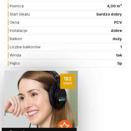
Piwnica
4,00 m²
Stan lokalu
bardzo dobry
Okna
PCV
Instalacje
dobre
Balkon
duży
Liczba balkonów
1
Winda
tak
Piętro
5p
182
ofert