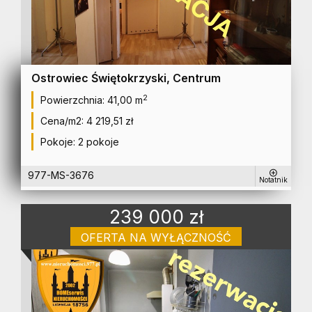
Ostrowiec Świętokrzyski, Centrum
2
Powierzchnia:
41,00 m
Cena/m2:
4 219,51 zł
Pokoje:
2 pokoje
977-MS-3676
Notatnik
239 000 zł
OFERTA NA WYŁĄCZNOŚĆ
mieszkanie na sprzedaż