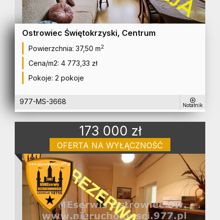
Ostrowiec Świętokrzyski, Centrum
2
Powierzchnia:
37,50 m
Cena/m2:
4 773,33 zł
Pokoje:
2 pokoje
977-MS-3668
Notatnik
173 000 zł
OFERTA NA WYŁĄCZNOŚĆ
mieszkanie na sprzedaż