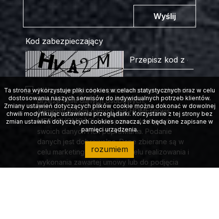
Wyślij
Kod zabezpieczający
* Wyrażam zgodę na przetwarzanie podanych
Ta strona wykorzystuje pliki cookies w celach statystycznych oraz w celu
dostosowania naszych serwisów do indywidualnych potrzeb klientów.
przeze mnie danych osobowych.
Zmiany ustawień dotyczących plików cookie można dokonać w dowolnej
Administratorem danych jest HOMEserwis
chwili modyfikując ustawienia przeglądarki. Korzystanie z tej strony bez
NIERUCHOMOŚCI. Mam prawo dostępu do
zmian ustawień dotyczących cookies oznacza, że będą one zapisane w
pamięci urządzenia.
swoich danych i ich poprawiania. Podanie
danych jest dobrowolne. Dane zbierane są w
rozumiem
celu marketingowym oraz w celu realizowania i
wykonania zawartej umowy lub do podjęcia
działań na Twoje żądanie przed zawarciem
umowy.